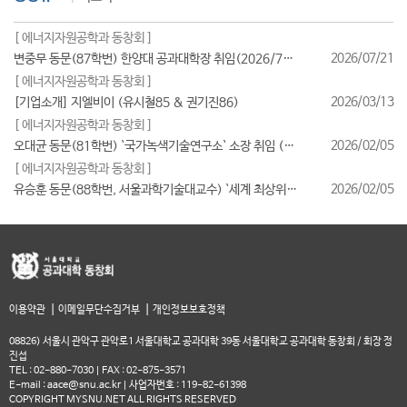
[ 에너지자원공학과 동창회 ]
2026/07/21
변중무 동문(87학번) 한양대 공과대학장 취임(2026/7/1일자)
[ 에너지자원공학과 동창회 ]
2026/03/13
[기업소개] 지엘비이 (유시철85 & 권기진86)
[ 에너지자원공학과 동창회 ]
2026/02/05
오대균 동문(81학번) `국가녹색기술연구소` 소장 취임 (2026/2월)
[ 에너지자원공학과 동창회 ]
2026/02/05
유승훈 동문(88학번, 서울과학기술대교수) `세계 최상위 연구자 2025` 등재
|
|
이용약관
이메일무단수집거부
개인정보보호정책
08826) 서울시 관악구 관악로1 서울대학교 공과대학 39동 서울대학교 공과대학 동창회 / 회장 정
진섭
TEL : 02-880-7030 | FAX : 02-875-3571
E-mail : aace@snu.ac.kr | 사업자번호 : 119-82-61398
COPYRIGHT MYSNU.NET ALL RIGHTS RESERVED