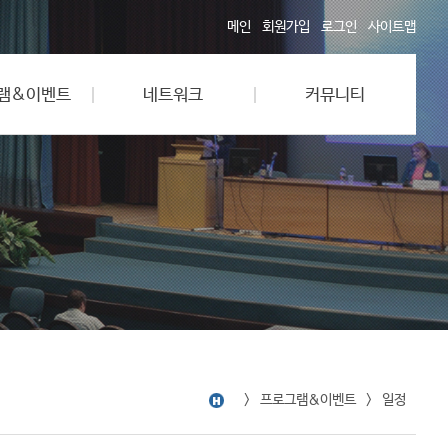
메인
회원가입
로그인
사이트맵
램&이벤트
네트워크
커뮤니티
프로그램&이벤트
일정