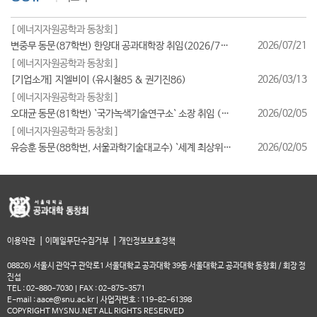
[ 에너지자원공학과 동창회 ]
2026/07/21
변중무 동문(87학번) 한양대 공과대학장 취임(2026/7/1일자)
[ 에너지자원공학과 동창회 ]
2026/03/13
[기업소개] 지엘비이 (유시철85 & 권기진86)
[ 에너지자원공학과 동창회 ]
2026/02/05
오대균 동문(81학번) `국가녹색기술연구소` 소장 취임 (2026/2월)
[ 에너지자원공학과 동창회 ]
2026/02/05
유승훈 동문(88학번, 서울과학기술대교수) `세계 최상위 연구자 2025` 등재
|
|
이용약관
이메일무단수집거부
개인정보보호정책
08826) 서울시 관악구 관악로1 서울대학교 공과대학 39동 서울대학교 공과대학 동창회 / 회장 정
진섭
TEL : 02-880-7030 | FAX : 02-875-3571
E-mail : aace@snu.ac.kr | 사업자번호 : 119-82-61398
COPYRIGHT MYSNU.NET ALL RIGHTS RESERVED