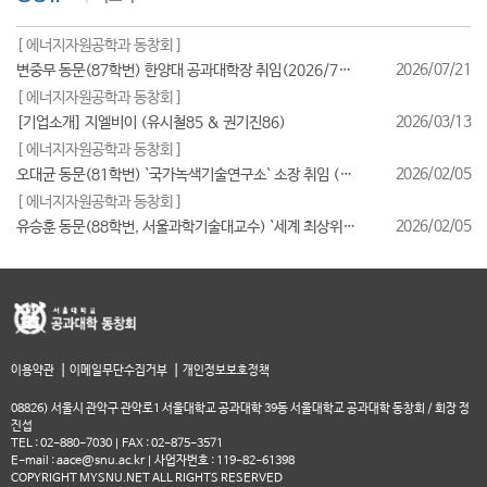
[ 에너지자원공학과 동창회 ]
2026/07/21
변중무 동문(87학번) 한양대 공과대학장 취임(2026/7/1일자)
[ 에너지자원공학과 동창회 ]
2026/03/13
[기업소개] 지엘비이 (유시철85 & 권기진86)
[ 에너지자원공학과 동창회 ]
2026/02/05
오대균 동문(81학번) `국가녹색기술연구소` 소장 취임 (2026/2월)
[ 에너지자원공학과 동창회 ]
2026/02/05
유승훈 동문(88학번, 서울과학기술대교수) `세계 최상위 연구자 2025` 등재
|
|
이용약관
이메일무단수집거부
개인정보보호정책
08826) 서울시 관악구 관악로1 서울대학교 공과대학 39동 서울대학교 공과대학 동창회 / 회장 정
진섭
TEL : 02-880-7030 | FAX : 02-875-3571
E-mail : aace@snu.ac.kr | 사업자번호 : 119-82-61398
COPYRIGHT MYSNU.NET ALL RIGHTS RESERVED