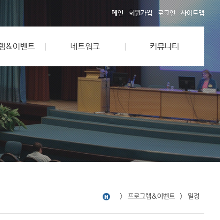
메인
회원가입
로그인
사이트맵
램&이벤트
네트워크
커뮤니티
프로그램&이벤트
일정