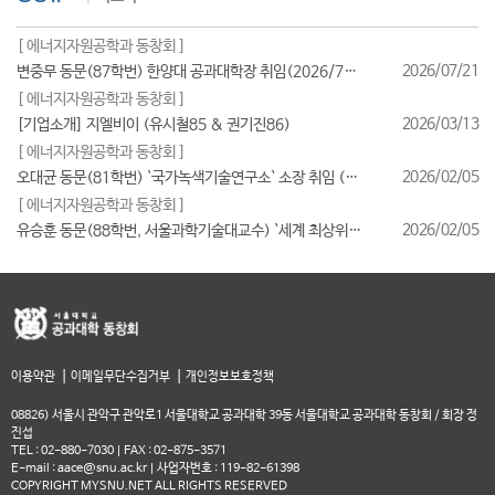
[ 에너지자원공학과 동창회 ]
2026/07/21
변중무 동문(87학번) 한양대 공과대학장 취임(2026/7/1일자)
[ 에너지자원공학과 동창회 ]
2026/03/13
[기업소개] 지엘비이 (유시철85 & 권기진86)
[ 에너지자원공학과 동창회 ]
2026/02/05
오대균 동문(81학번) `국가녹색기술연구소` 소장 취임 (2026/2월)
[ 에너지자원공학과 동창회 ]
2026/02/05
유승훈 동문(88학번, 서울과학기술대교수) `세계 최상위 연구자 2025` 등재
|
|
이용약관
이메일무단수집거부
개인정보보호정책
08826) 서울시 관악구 관악로1 서울대학교 공과대학 39동 서울대학교 공과대학 동창회 / 회장 정
진섭
TEL : 02-880-7030 | FAX : 02-875-3571
E-mail : aace@snu.ac.kr | 사업자번호 : 119-82-61398
COPYRIGHT MYSNU.NET ALL RIGHTS RESERVED