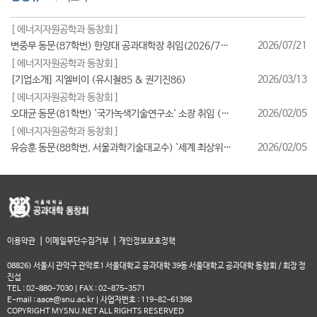
[ 에너지자원공학과 동창회 ]
2026/07/21
변중무 동문(87학번) 한양대 공과대학장 취임(2026/7/1일자)
[ 에너지자원공학과 동창회 ]
2026/03/13
[기업소개] 지엘비이 (유시철85 & 권기진86)
[ 에너지자원공학과 동창회 ]
2026/02/05
오대균 동문(81학번) `국가녹색기술연구소` 소장 취임 (2026/2월)
[ 에너지자원공학과 동창회 ]
2026/02/05
유승훈 동문(88학번, 서울과학기술대교수) `세계 최상위 연구자 2025` 등재
|
|
이용약관
이메일무단수집거부
개인정보보호정책
08826) 서울시 관악구 관악로1 서울대학교 공과대학 39동 서울대학교 공과대학 동창회 / 회장 정
진섭
TEL : 02-880-7030 | FAX : 02-875-3571
E-mail : aace@snu.ac.kr | 사업자번호 : 119-82-61398
COPYRIGHT MYSNU.NET ALL RIGHTS RESERVED