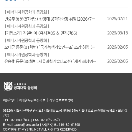
[ 에너지자원공학과 동창회 ]
2026/07/21
변중무 동문(87학번) 한양대 공과대학장 취임(2026/7/1일자)
[ 에너지자원공학과 동창회 ]
2026/03/13
[기업소개] 지엘비이 (유시철85 & 권기진86)
[ 에너지자원공학과 동창회 ]
2026/02/05
오대균 동문(81학번) `국가녹색기술연구소` 소장 취임 (2026/2월)
[ 에너지자원공학과 동창회 ]
2026/02/05
유승훈 동문(88학번, 서울과학기술대교수) `세계 최상위 연구자 2025` 등재
|
|
이용약관
이메일무단수집거부
개인정보보호정책
08826) 서울시 관악구 관악로1 서울대학교 공과대학 39동 서울대학교 공과대학 동창회 / 회장 정
진섭
TEL : 02-880-7030 | FAX : 02-875-3571
E-mail : aace@snu.ac.kr | 사업자번호 : 119-82-61398
COPYRIGHT MYSNU.NET ALL RIGHTS RESERVED