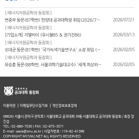
[ 에너지자원공학과 동창회 ]
2026/07/21
변중무 동문(87학번) 한양대 공과대학장 취임(2026/7/1일자)
[ 에너지자원공학과 동창회 ]
2026/03/13
[기업소개] 지엘비이 (유시철85 & 권기진86)
[ 에너지자원공학과 동창회 ]
2026/02/05
오대균 동문(81학번) `국가녹색기술연구소` 소장 취임 (2026/2월)
[ 에너지자원공학과 동창회 ]
2026/02/05
유승훈 동문(88학번, 서울과학기술대교수) `세계 최상위 연구자 2025` 등재
|
|
이용약관
이메일무단수집거부
개인정보보호정책
08826) 서울시 관악구 관악로1 서울대학교 공과대학 39동 서울대학교 공과대학 동창회 / 회장 정
진섭
TEL : 02-880-7030 | FAX : 02-875-3571
E-mail : aace@snu.ac.kr | 사업자번호 : 119-82-61398
COPYRIGHT MYSNU.NET ALL RIGHTS RESERVED