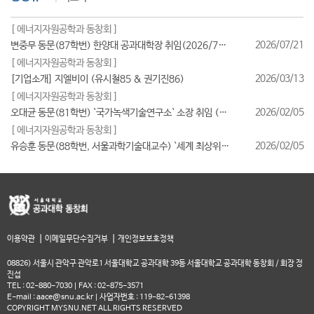
[ 에너지자원공학과 동창회 ]
2026/07/21
변중무 동문(87학번) 한양대 공과대학장 취임(2026/7/1일자)
[ 에너지자원공학과 동창회 ]
2026/03/13
[기업소개] 지엘비이 (유시철85 & 권기진86)
[ 에너지자원공학과 동창회 ]
2026/02/05
오대균 동문(81학번) `국가녹색기술연구소` 소장 취임 (2026/2월)
[ 에너지자원공학과 동창회 ]
2026/02/05
유승훈 동문(88학번, 서울과학기술대교수) `세계 최상위 연구자 2025` 등재
|
|
이용약관
이메일무단수집거부
개인정보보호정책
08826) 서울시 관악구 관악로1 서울대학교 공과대학 39동 서울대학교 공과대학 동창회 / 회장 정
진섭
TEL : 02-880-7030 | FAX : 02-875-3571
E-mail : aace@snu.ac.kr | 사업자번호 : 119-82-61398
COPYRIGHT MYSNU.NET ALL RIGHTS RESERVED