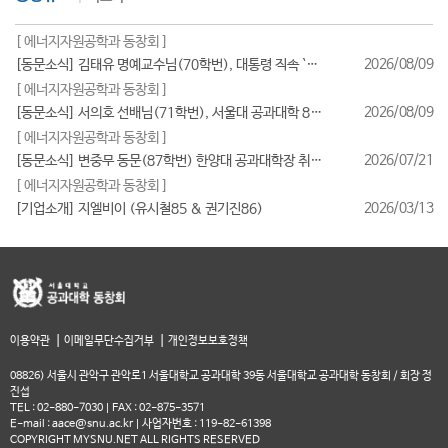
[ 에너지자원공학과 동창회 ]
2026/08/09
[동문소식] 김태유 명예교수님(70학번), 대통령 직속 `규제합리화위원회 부위원장` 위촉
[ 에너지자원공학과 동창회 ]
2026/08/09
[동문소식] 서의호 선배님(71학번), 서울대 공과대학 80주년 기념 쇼츠(Shorts) 공모전 `2등` 수상!
[ 에너지자원공학과 동창회 ]
2026/07/21
[동문소식] 변중무 동문(87학번) 한양대 공과대학장 취임(2026/7/1일자)
[ 에너지자원공학과 동창회 ]
2026/03/13
[기업소개] 지엘비이 (유시철85 & 권기진86)
|
|
이용약관
이메일무단수집거부
개인정보보호정책
08826) 서울시 관악구 관악로1 서울대학교 공과대학 39동 서울대학교 공과대학 동창회 / 회장 정
진섭
TEL : 02-880-7030 | FAX : 02-875-3571
E-mail : aace@snu.ac.kr | 사업자번호 : 119-82-61398
COPYRIGHT MYSNU.NET ALL RIGHTS RESERVED