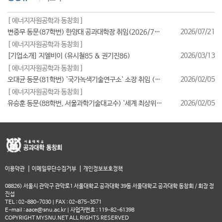
[ 에너지자원공학과 동창회 ]
2026/07/21
변중무 동문(87학번) 한양대 공과대학장 취임(2026/7/1일자)
[ 에너지자원공학과 동창회 ]
2026/03/13
[기업소개] 지엘비이 (유시철85 & 권기진86)
[ 에너지자원공학과 동창회 ]
2026/02/05
오대균 동문(81학번) `국가녹색기술연구소` 소장 취임 (2026/2월)
[ 에너지자원공학과 동창회 ]
2026/02/05
유승훈 동문(88학번, 서울과학기술대교수) `세계 최상위 연구자 2025` 등재
|
|
이용약관
이메일무단수집거부
개인정보보호정책
08826) 서울시 관악구 관악로1 서울대학교 공과대학 39동 서울대학교 공과대학 동창회 / 회장 정
진섭
TEL : 02-880-7030 | FAX : 02-875-3571
E-mail : aace@snu.ac.kr | 사업자번호 : 119-82-61398
COPYRIGHT MYSNU.NET ALL RIGHTS RESERVED