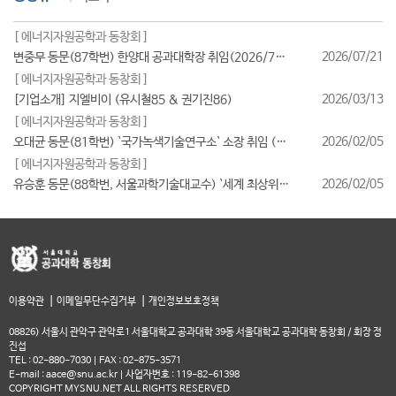
[ 에너지자원공학과 동창회 ]
2026/07/21
변중무 동문(87학번) 한양대 공과대학장 취임(2026/7/1일자)
[ 에너지자원공학과 동창회 ]
2026/03/13
[기업소개] 지엘비이 (유시철85 & 권기진86)
[ 에너지자원공학과 동창회 ]
2026/02/05
오대균 동문(81학번) `국가녹색기술연구소` 소장 취임 (2026/2월)
[ 에너지자원공학과 동창회 ]
2026/02/05
유승훈 동문(88학번, 서울과학기술대교수) `세계 최상위 연구자 2025` 등재
|
|
이용약관
이메일무단수집거부
개인정보보호정책
08826) 서울시 관악구 관악로1 서울대학교 공과대학 39동 서울대학교 공과대학 동창회 / 회장 정
진섭
TEL : 02-880-7030 | FAX : 02-875-3571
E-mail : aace@snu.ac.kr | 사업자번호 : 119-82-61398
COPYRIGHT MYSNU.NET ALL RIGHTS RESERVED