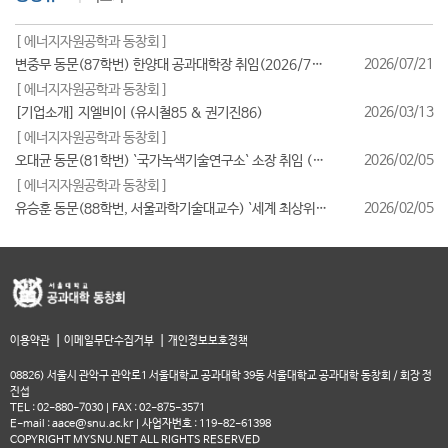
[ 에너지자원공학과 동창회 ]
2026/07/21
변중무 동문(87학번) 한양대 공과대학장 취임(2026/7/1일자)
[ 에너지자원공학과 동창회 ]
2026/03/13
[기업소개] 지엘비이 (유시철85 & 권기진86)
[ 에너지자원공학과 동창회 ]
2026/02/05
오대균 동문(81학번) `국가녹색기술연구소` 소장 취임 (2026/2월)
[ 에너지자원공학과 동창회 ]
2026/02/05
유승훈 동문(88학번, 서울과학기술대교수) `세계 최상위 연구자 2025` 등재
|
|
이용약관
이메일무단수집거부
개인정보보호정책
08826) 서울시 관악구 관악로1 서울대학교 공과대학 39동 서울대학교 공과대학 동창회 / 회장 정
진섭
TEL : 02-880-7030 | FAX : 02-875-3571
E-mail : aace@snu.ac.kr | 사업자번호 : 119-82-61398
COPYRIGHT MYSNU.NET ALL RIGHTS RESERVED