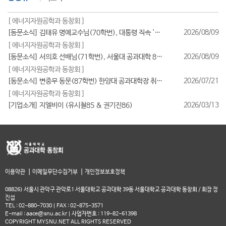
[ 에너지자원공학과 동창회 ]
2026/08/09
[동문소식] 김태유 명예교수님(70학번), 대통령 직속 `규제합리화위원회 부위원장` 위촉
[ 에너지자원공학과 동창회 ]
2026/08/09
[동문소식] 서의호 선배님(71학번), 서울대 공과대학 80주년 기념 쇼츠(Shorts) 공모전 `2등` 수상!
[ 에너지자원공학과 동창회 ]
2026/07/21
[동문소식] 변중무 동문(87학번) 한양대 공과대학장 취임(2026/7/1일자)
[ 에너지자원공학과 동창회 ]
2026/03/13
[기업소개] 지엘비이 (유시철85 & 권기진86)
|
|
이용약관
이메일무단수집거부
개인정보보호정책
08826) 서울시 관악구 관악로1 서울대학교 공과대학 39동 서울대학교 공과대학 동창회 / 회장 정
진섭
TEL : 02-880-7030 | FAX : 02-875-3571
E-mail : aace@snu.ac.kr | 사업자번호 : 119-82-61398
COPYRIGHT MYSNU.NET ALL RIGHTS RESERVED