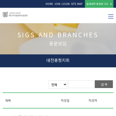
HOME
JOIN
LOGIN
SITE MAP
공과대학 동창회 GO
SIGS AND BRANCHES
동문모임
대전충청지회
제목
작성일
작성자