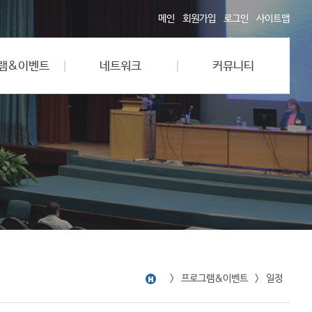
메인
회원가입
로그인
사이트맵
램&이벤트
네트워크
커뮤니티
프로그램&이벤트
일정