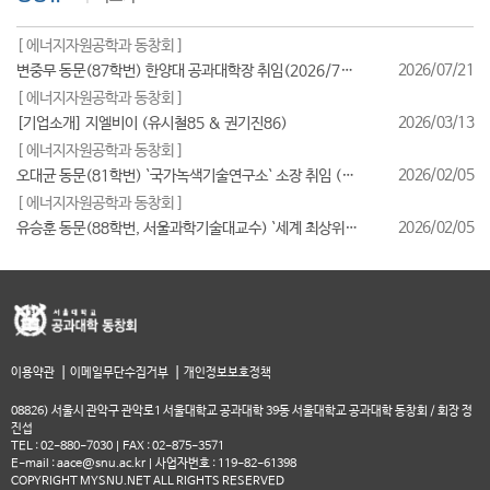
[ 에너지자원공학과 동창회 ]
2026/07/21
변중무 동문(87학번) 한양대 공과대학장 취임(2026/7/1일자)
[ 에너지자원공학과 동창회 ]
2026/03/13
[기업소개] 지엘비이 (유시철85 & 권기진86)
[ 에너지자원공학과 동창회 ]
2026/02/05
오대균 동문(81학번) `국가녹색기술연구소` 소장 취임 (2026/2월)
[ 에너지자원공학과 동창회 ]
2026/02/05
유승훈 동문(88학번, 서울과학기술대교수) `세계 최상위 연구자 2025` 등재
|
|
이용약관
이메일무단수집거부
개인정보보호정책
08826) 서울시 관악구 관악로1 서울대학교 공과대학 39동 서울대학교 공과대학 동창회 / 회장 정
진섭
TEL : 02-880-7030 | FAX : 02-875-3571
E-mail : aace@snu.ac.kr | 사업자번호 : 119-82-61398
COPYRIGHT MYSNU.NET ALL RIGHTS RESERVED