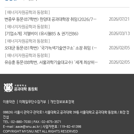
[ 에너지자원공학과 동창회 ]
2026/07/21
변중무 동문(87학번) 한양대 공과대학장 취임(2026/7/1일자)
[ 에너지자원공학과 동창회 ]
2026/03/13
[기업소개] 지엘비이 (유시철85 & 권기진86)
[ 에너지자원공학과 동창회 ]
2026/02/05
오대균 동문(81학번) `국가녹색기술연구소` 소장 취임 (2026/2월)
[ 에너지자원공학과 동창회 ]
2026/02/05
유승훈 동문(88학번, 서울과학기술대교수) `세계 최상위 연구자 2025` 등재
|
|
이용약관
이메일무단수집거부
개인정보보호정책
08826) 서울시 관악구 관악로1 서울대학교 공과대학 39동 서울대학교 공과대학 동창회 / 회장 정
진섭
TEL : 02-880-7030 | FAX : 02-875-3571
E-mail : aace@snu.ac.kr | 사업자번호 : 119-82-61398
COPYRIGHT MYSNU.NET ALL RIGHTS RESERVED