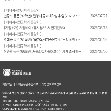
[ 에너지자원공학과 동창회 ]
2026/07/21
변중무 동문(87학번) 한양대 공과대학장 취임(2026/7/1일자)
[ 에너지자원공학과 동창회 ]
2026/03/13
[기업소개] 지엘비이 (유시철85 & 권기진86)
[ 에너지자원공학과 동창회 ]
2026/02/05
오대균 동문(81학번) `국가녹색기술연구소` 소장 취임 (2026/2월)
[ 에너지자원공학과 동창회 ]
2026/02/05
유승훈 동문(88학번, 서울과학기술대교수) `세계 최상위 연구자 2025` 등재
|
|
이용약관
이메일무단수집거부
개인정보보호정책
08826) 서울시 관악구 관악로1 서울대학교 공과대학 39동 서울대학교 공과대학 동창회 / 회장 정
진섭
TEL : 02-880-7030 | FAX : 02-875-3571
E-mail : aace@snu.ac.kr | 사업자번호 : 119-82-61398
COPYRIGHT MYSNU.NET ALL RIGHTS RESERVED