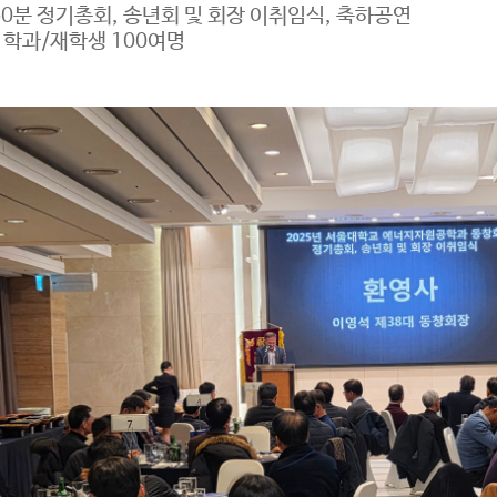
0분 정기총회, 송년회 및 회장 이취임식, 축하공연
및 학과/재학생 100여명