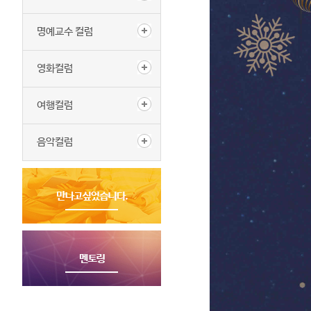
명예교수 컬럼
영화컬럼
여행컬럼
음악컬럼