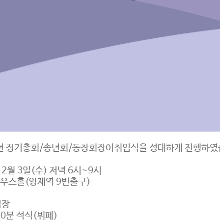
5년 정기총회/송년회/동창회장이취임식을 성대하게 진행하
 12월 3일(수) 저녁 6시~9시
하우스홀(양재역 9번출구)
입장
0분 석식(뷔페)