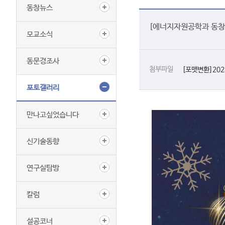
동창뉴스
[에너지자원공학과 동창회
모교소식
동문경조사
첨부파일
[포맷변환]20
포토갤러리
만나고싶었습니다
신기술동향
연구실탐방
칼럼
설공코너