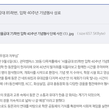
대 85학번, 입학 40주년 기념행사 성료
( size:657.5KByte)
울공대 75학번 입학 40주년 기념행사 단체 사진 (1).jpg
 우정과 자부심"
9월 6일(토), 관악캠퍼스 38동 다목적홀에서 ‘서울공대 85학번 입학 40주년 기념
입학 한 동문들이 한자리에 모여 40년의 발자취를 되돌아보고 함께한 시간을 추억하며
 명이 참석했으며, 개회사를 시작으로 환영사, 기념 뱃 지 수여식, 학창 시절 회고 영상
 통해 동문 간 네트워킹과 유대감을 다지며 40년 만 의 재회가 더욱 빛나는 시간이 
해 (주)동진쎄미캠, KCC, 화성실업, 공대 총동창회 등 다양한 경품을 협찬해주어 행
의 웃음과 교류 속에서 동문 간 소통과 유대가 한층 강 화되는 계기가 되었으며,
의 장을 지속적으로 넓혀 나 갈 예정”이라고 밝혔다.
로도 동문과의 연대를 바탕으로 학문 공동체의 가치를 확장하며 사회적 책임을 실현하는