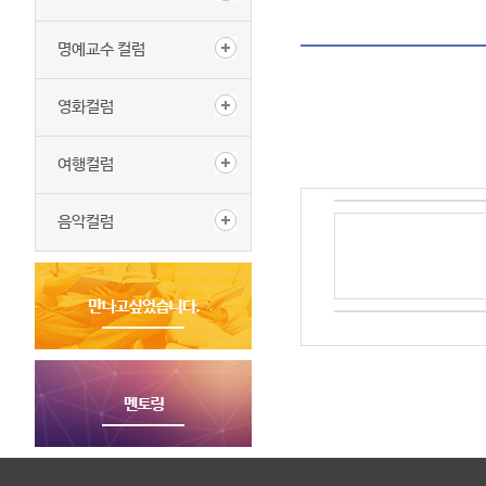
명예교수 컬럼
영화컬럼
여행컬럼
음악컬럼