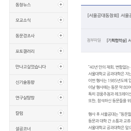
동창뉴스
[서울공대동창회] 서울공
모교소식
동문경조사
첨부파일
[기획협력실] 서
포토갤러리
만나고싶었습니다
"40년 만의 재회, 변함없는
서울대학교 공과대학은 지난 
이번 행사는 1985년도에 
신기술동향
이날 행사에는 동문 약 80여
특히 경품추첨과 레크레이션을
연구실탐방
또한, 참석하신 동문들을 위
칼럼
행사 후 서울공대는 “동문들
동문과 대학 간 소통과 교류
서울대학교 공과대학은 앞으
설공코너