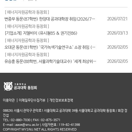
[ 에너지자원공학과 동창회 ]
2026/07/21
변중무 동문(87학번) 한양대 공과대학장 취임(2026/7/1일자)
[ 에너지자원공학과 동창회 ]
2026/03/13
[기업소개] 지엘비이 (유시철85 & 권기진86)
[ 에너지자원공학과 동창회 ]
2026/02/05
오대균 동문(81학번) `국가녹색기술연구소` 소장 취임 (2026/2월)
[ 에너지자원공학과 동창회 ]
2026/02/05
유승훈 동문(88학번, 서울과학기술대교수) `세계 최상위 연구자 2025` 등재
|
|
이용약관
이메일무단수집거부
개인정보보호정책
08826) 서울시 관악구 관악로1 서울대학교 공과대학 39동 서울대학교 공과대학 동창회 / 회장 정
진섭
TEL : 02-880-7030 | FAX : 02-875-3571
E-mail : aace@snu.ac.kr | 사업자번호 : 119-82-61398
COPYRIGHT MYSNU.NET ALL RIGHTS RESERVED